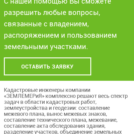
С нашей помощью Вы сможете
Контакты
разрешить любые вопросы,
связанные с владением,
Оставить заявку
распоряжением и пользованием
земельными участками.
ОСТАВИТЬ ЗАЯВКУ
Кадастровые инженеры компании
«ЗЕМЛЕМЕРиЯ» комплексно решают весь спектр
задач в области кадастровых работ,
землеустройства и геодезии: составление
межевого плана, вынос межевых знаков,
составление технического плана, межевание,
составление акта обследования здания,
разделение участков, объединение земельных