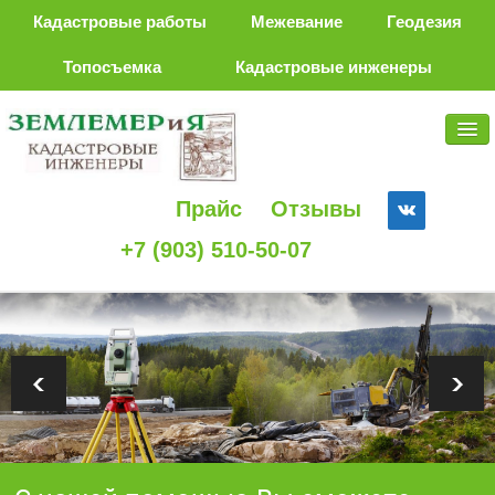
Кадастровые работы
Межевание
Геодезия
Топосъемка
Кадастровые инженеры
Прайс
Отзывы
+7 (903) 510-50-07
Услуги
О нас
Районы
Полезная информация